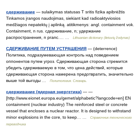
сдерживание
— sulaikymas statusas T sritis fizika apibrėžtis
Tinkamos įrangos naudojimas, siekiant kad radioaktyviosios
medžiagos nepatektų į aplinką. atitikmenys: angl. containment vok.
Containment, n rus. сдерживание, n; удержание
распространения, n pranc.… …
Lithuanian dictionary (lietuvių žodynas)
СДЕРЖИВАНИЕ ПУТЕМ УСТРАШЕНИЯ
— (deterrence)
Политика, подразумевающая контроль над поведением
оппонентов путем угроз. Сдерживающая сторона стремится
убедить сдерживаемую в том, что цена действий, которые
сдерживающая сторона намерена предотвратить, значительно
выше той выгоды …
Политология. Словарь.
сдерживание (ядерная энергетика)
— —
[http://www.eionet.europa.eu/gemet/alphabetic?langcode=en] EN
containment (nuclear industry) The reinforced steel or concrete
vessel that encloses a nuclear reactor. It is designed to withstand
minor explosions in the core, to keep… …
Справочник технического
переводчика