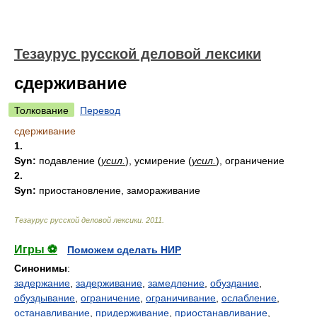
Тезаурус русской деловой лексики
сдерживание
Толкование
Перевод
сдерживание
1.
Syn:
подавление (
усил.
), усмирение (
усил.
), ограничение
2.
Syn:
приостановление, замораживание
Тезаурус русской деловой лексики
.
2011
.
Игры ⚽
Поможем сделать НИР
Синонимы
:
задержание
,
задерживание
,
замедление
,
обуздание
,
обуздывание
,
ограничение
,
ограничивание
,
ослабление
,
останавливание
,
придерживание
,
приостанавливание
,